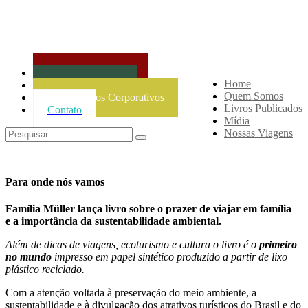
Agencia de Viagens
Home
Projetos Culturais
Quem Somos
Treinamentos Corporativos
Livros Publicados
Contato
Mídia
Nossas Viagens
Para onde nós vamos
Família Müller lança livro sobre o prazer de viajar em família
e a importância da sustentabilidade ambiental.
Além de dicas de viagens, ecoturismo e cultura o livro é o
primeiro
no mundo
impresso em papel sintético produzido a partir de lixo
plástico reciclado.
Com a atenção voltada à preservação do meio ambiente, a
sustentabilidade e à divulgação dos atrativos turísticos do Brasil e do