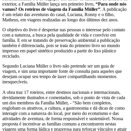
exterior, a Família Müller lança seu primeiro livro,
“Para onde nós
vamos? Os roteiros de viagem da Família Müller”
. A publicação
é um relato das aventuras do casal, Luciana, Ronny e o filho,
Matheus, em viagens realizadas ao longo dos últimos dez anos.
O objetivo do livro é despertar nas pessoas o interesse pelo contato
com a natureza, a busca pela qualidade de vida e convívio em
família. E em se tratando de preservação ambiental a publicação
também é diferenciada, pois se trata do primeiro livro no mundo
impresso em papel sintético produzido a partir do lixo plástico
reciclado.
Segundo Luciana Müller o livro não pretende ser um guia de
viagem, e sim uma importante fonte de consulta para aqueles que
desejam ocupar seu tempo de lazer compartilhando momentos
inesquecíveis.
A obra traz 17 roteiros, entre destinos nacionais e internacionais,
devidamente ilustrados e comentados, sob o ponto de vista de cada
um dos membros da Família Müller, - “São bem completos,
englobam os atrativos, a cultura, a gastronomia e dá dicas de como
interagir com a natureza do local, por meio do ecoturismo e das
atividades de aventura, de forma responsável e sustentável. Nossa
proposta é incentivar as famílias comuns a encontrarem nestas
viagens uma forma lúdica e prazerosa para reforçar vínculos e atrair