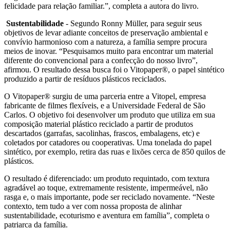
felicidade para relação familiar.”, completa a autora do livro.
Sustentabilidade
- Segundo Ronny Müller, para seguir seus
objetivos de levar adiante conceitos de preservação ambiental e
convívio harmonioso com a natureza, a família sempre procura
meios de inovar. “Pesquisamos muito para encontrar um material
diferente do convencional para a confecção do nosso livro”,
afirmou. O resultado dessa busca foi o Vitopaper®, o papel sintético
produzido a partir de resíduos plásticos reciclados.
O Vitopaper® surgiu de uma parceria entre a Vitopel, empresa
fabricante de filmes flexíveis, e a Universidade Federal de São
Carlos. O objetivo foi desenvolver um produto que utiliza em sua
composição material plástico reciclado a partir de produtos
descartados (garrafas, sacolinhas, frascos, embalagens, etc) e
coletados por catadores ou cooperativas. Uma tonelada do papel
sintético, por exemplo, retira das ruas e lixões cerca de 850 quilos de
plásticos.
O resultado é diferenciado: um produto requintado, com textura
agradável ao toque, extremamente resistente, impermeável, não
rasga e, o mais importante, pode ser reciclado novamente. “Neste
contexto, tem tudo a ver com nossa proposta de alinhar
sustentabilidade, ecoturismo e aventura em família”, completa o
patriarca da família.