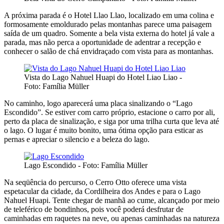
A próxima parada é o Hotel Llao Llao, localizado em uma colina e
formosamente emoldurado pelas montanhas parece uma paisagem
saída de um quadro. Somente a bela vista externa do hotel já vale a
parada, mas não perca a oportunidade de adentrar a recepção e
conhecer o salão de chá envidraçado com vista para as montanhas.
Vista do Lago Nahuel Huapi do Hotel Liao Liao -
Foto: Família Müller
No caminho, logo aparecerá uma placa sinalizando o “Lago
Escondido”. Se estiver com carro próprio, estacione o carro por ali,
perto da placa de sinalização, e siga por uma trilha curta que leva até
o lago. O lugar é muito bonito, uma ótima opção para esticar as
pernas e apreciar o silencio e a beleza do lago.
Lago Escondido - Foto: Família Müller
Na seqüência do percurso, o Cerro Otto oferece uma vista
espetacular da cidade, da Cordilheira dos Andes e para o Lago
Nahuel Huapi. Tente chegar de manhã ao cume, alcançado por meio
de teleférico de bondinhos, pois você poderá desfrutar de
caminhadas em raquetes na neve, ou apenas caminhadas na natureza