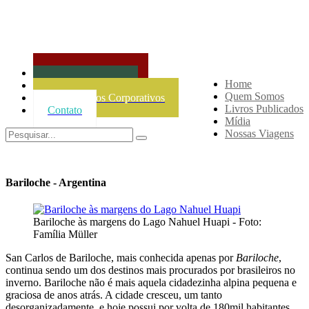
Agencia de Viagens
Home
Projetos Culturais
Quem Somos
Treinamentos Corporativos
Livros Publicados
Contato
Mídia
Nossas Viagens
Bariloche - Argentina
Bariloche às margens do Lago Nahuel Huapi - Foto:
Família Müller
San Carlos de Bariloche, mais conhecida apenas por
Bariloche
,
continua sendo um dos destinos mais procurados por brasileiros no
inverno. Bariloche não é mais aquela cidadezinha alpina pequena e
graciosa de anos atrás. A cidade cresceu, um tanto
desorganizadamente, e hoje possui por volta de 180mil habitantes.