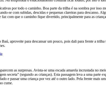
m. Na temporada o estacionamento costuma ficar lotado, por isto o idea
cativas por todo o caminho. Boa parte da trilha é na sombra por isso mu
nando-se com subidas, descidas e pequenas clareiras para descanso. Alg
e faz com que o caminho fique divertido, principalmente para as criança
 Baú, aproveite para descansar um pouco, pois dali para frente a trilh
mes.
parecem as surpresas. Avista-se uma escada amarela incrustada no meio
gem secreta” (segundo as crianças). Esta passagem leva a uma parte e
dado e passar uma criança por vez até o outro lado. Pela frente mais u
 ao cume.