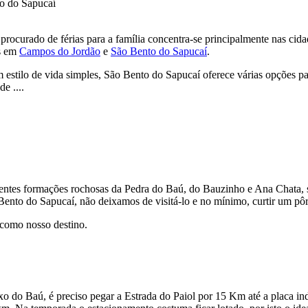
o do Sapucaí
rocurado de férias para a família concentra-se principalmente nas cida
es em
Campos do Jordão
e
São Bento do Sapucaí
.
estilo de vida simples, São Bento do Sapucaí oferece várias opções par
e ....
tes formações rochosas da Pedra do Baú, do Bauzinho e Ana Chata, s
 Bento do Sapucaí, não deixamos de visitá-lo e no mínimo, curtir um pô
como nosso destino.
 do Baú, é preciso pegar a Estrada do Paiol por 15 Km até a placa indi