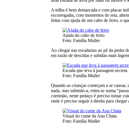
uma estrada de terra por mais ou menos 6 k
A trilha é bem demarcada e com placas indi
escorregadia, com momentos de reta, alter
feitas com ajuda de um cabo de ferro, o qu
Ajuda do cabo de ferro
Foto: Família Muller
Ao chegar nas escadarias ao pé da pedra do
em razão de descidas e subidas mais íngre
Escada que leva à passagem secreta
Foto: Família Muller
Quando as crianças começam a se cansar, a
nada, mas subindo-a, entra-se numa “passa
corrimão, neste pedaço é preciso tomar cui
onde é preciso seguir à direita para chegar
Visual do cume da Ana Chata
Foto: Família Muller