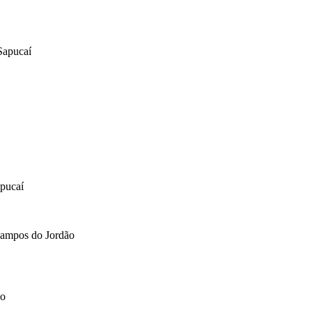
Sapucaí
apucaí
Campos do Jordão
ão