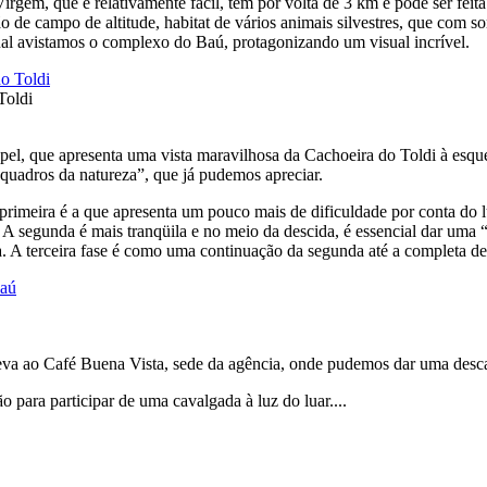
rgem, que é relativamente fácil, tem por volta de 3 km e pode ser feit
o de campo de altitude, habitat de vários animais silvestres, que com s
al avistamos o complexo do Baú, protagonizando um visual incrível.
Toldi
pel, que apresenta uma vista maravilhosa da Cachoeira do Toldi à esq
“quadros da natureza”, que já pudemos apreciar.
a primeira é a que apresenta um pouco mais de dificuldade por conta do
A segunda é mais tranqüila e no meio da descida, é essencial dar uma “
a. A terceira fase é como uma continuação da segunda até a completa de
eva ao Café Buena Vista, sede da agência, onde pudemos dar uma desca
 para participar de uma cavalgada à luz do luar....