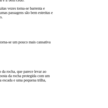
l é ir bem cedo.
itas vezes torna-se barrenta e
umas passagens são bem estreitas e
s.
a torna-se um pouco mais cansativa
 da rocha, que parece levar ao
xposta da rocha protegida com um
ma escada e uma pequena trilha,