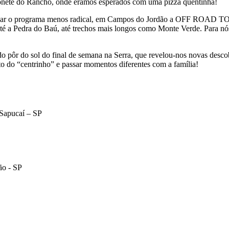
chonete do Rancho, onde éramos esperados com uma pizza quentinha!
ornar o programa menos radical, em Campos do Jordão a OFF ROAD 
até a Pedra do Baú, até trechos mais longos como Monte Verde. Para nós
ndo pôr do sol do final de semana na Serra, que revelou-nos novas desc
o do “centrinho” e passar momentos diferentes com a família!
 Sapucaí – SP
ão - SP