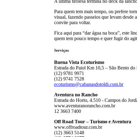
A última tirolesa termina no deck da lan
Para quem tem mais tempo, ou prefere t
visual, fazendo passeios que levam desde 
convite para voltar.
Fica aqui para “dar água na boca”, este li
quem tem pouco tempo e quer fugir do agit
Serviços
Buena Vista Ecoturismo
Estrada do Paiol Km 10,5 – São Bento do
(12) 9781 9971
(12) 9741 7528
ecoturismo@cabanasdotoldi.com.br
Aventura no Rancho
Estrada do Horto, 4.510 - Campos do Jord
www.aventuranorancho.com.br
12 3663 7400
Off Road Tour – Turismo e Aventura
www.offroadtour.com.br
(12) 3663 5148