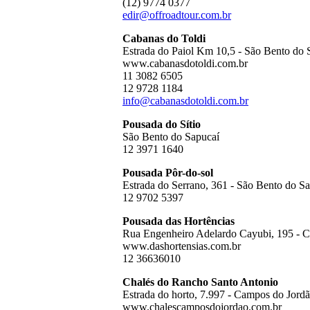
(12) 9774 0377
edir@offroadtour.com.br
Cabanas do Toldi
Estrada do Paiol Km 10,5 - São Bento do 
www.cabanasdotoldi.com.br
11 3082 6505
12 9728 1184
info@cabanasdotoldi.com.br
Pousada do Sítio
São Bento do Sapucaí
12 3971 1640
Pousada Pôr-do-sol
Estrada do Serrano, 361 - São Bento do S
12 9702 5397
Pousada das Hortências
Rua Engenheiro Adelardo Cayubi, 195 - 
www.dashortensias.com.br
12 36636010
Chalés do Rancho Santo Antonio
Estrada do horto, 7.997 - Campos do Jord
www.chalescamposdojordao.com.br