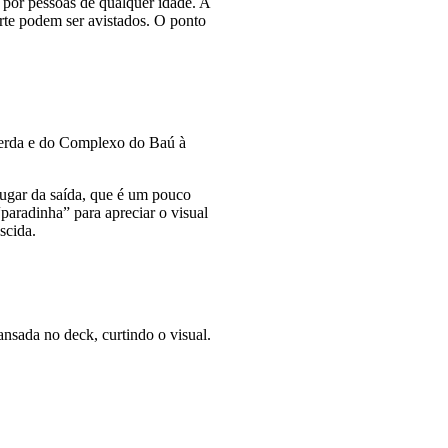
a por pessoas de qualquer idade. A
orte podem ser avistados. O ponto
uerda e do Complexo do Baú à
 lugar da saída, que é um pouco
paradinha” para apreciar o visual
scida.
nsada no deck, curtindo o visual.