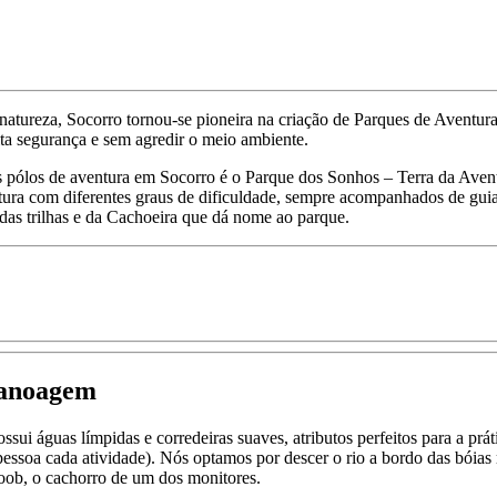
atureza, Socorro tornou-se pioneira na criação de Parques de Aventura,
ta segurança e sem agredir o meio ambiente.
pólos de aventura em Socorro é o Parque dos Sonhos – Terra da Aventu
tura com diferentes graus de dificuldade, sempre acompanhados de guia
das trilhas e da Cachoeira que dá nome ao parque.
Canoagem
sui águas límpidas e corredeiras suaves, atributos perfeitos para a práti
ssoa cada atividade). Nós optamos por descer o rio a bordo das bóias 
ob, o cachorro de um dos monitores.