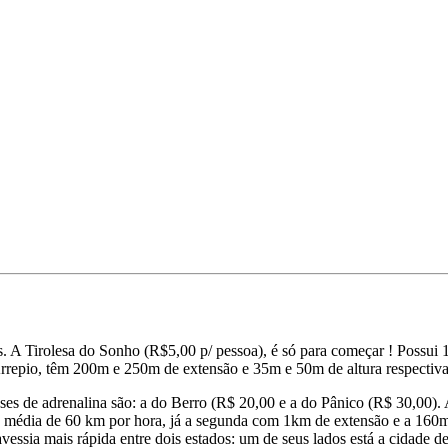
s. A Tirolesa do Sonho (R$5,00 p/ pessoa), é só para começar ! Possui 
 Arrepio, têm 200m e 250m de extensão e 35m e 50m de altura respectiv
es de adrenalina são: a do Berro (R$ 20,00 e a do Pânico (R$ 30,00).
 média de 60 km por hora, já a segunda com 1km de extensão e a 160m d
avessia mais rápida entre dois estados: um de seus lados está a cidad